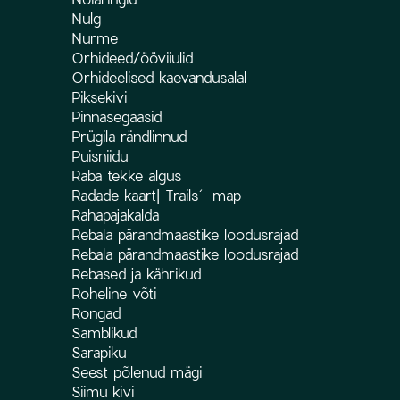
Nulg
Nurme
Orhideed/ööviiulid
Orhideelised kaevandusalal
Piksekivi
Pinnasegaasid
Prügila rändlinnud
Puisniidu
Raba tekke algus
Radade kaart| Trails´ map
Rahapajakalda
Rebala pärandmaastike loodusrajad
Rebala pärandmaastike loodusrajad
Rebased ja kährikud
Roheline võti
Rongad
Samblikud
Sarapiku
Seest põlenud mägi
Siimu kivi