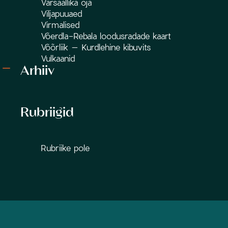
Varsaallika oja
Viljapuuaed
Virmalised
Võerdla-Rebala loodusradade kaart
Võõrliik – Kurdlehine kibuvits
Vulkaanid
Arhiiv
Rubriigid
Rubriike pole