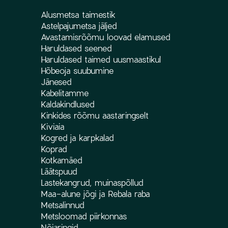
Alusmetsa taimestik
Astelpajumetsa jäljed
Avastamisrõõmu loovad elamused
Haruldased seened
Haruldased taimed uusmaastikul
Hõbeoja suubumine
Jänesed
Kabelitamme
Kaldakindlused
Kinkides rõõmu aastaringselt
Kiviaia
Kogred ja karpkalad
Koprad
Kotkamäed
Läätspuud
Lastekangrud, muinaspõllud
Maa-alune jõgi ja Rebala raba
Metsalinnud
Metsloomad piirkonnas
Nõiaringid